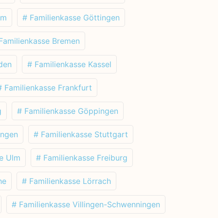
im
# Familienkasse Göttingen
Familienkasse Bremen
den
# Familienkasse Kassel
# Familienkasse Frankfurt
g
# Familienkasse Göppingen
ingen
# Familienkasse Stuttgart
se Ulm
# Familienkasse Freiburg
he
# Familienkasse Lörrach
# Familienkasse Villingen-Schwenningen