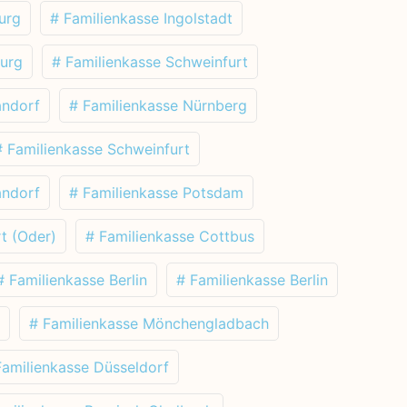
urg
# Familienkasse Ingolstadt
burg
# Familienkasse Schweinfurt
andorf
# Familienkasse Nürnberg
# Familienkasse Schweinfurt
andorf
# Familienkasse Potsdam
t (Oder)
# Familienkasse Cottbus
# Familienkasse Berlin
# Familienkasse Berlin
# Familienkasse Mönchengladbach
Familienkasse Düsseldorf