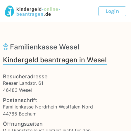
kindergeld
-
online
-
Login
beantragen
.de
Familienkasse Wesel
Kindergeld beantragen in Wesel
Besucheradresse
Reeser Landstr. 61
46483 Wesel
Postanschrift
Familienkasse Nordrhein-Westfalen Nord
44785 Bochum
Öffnungszeiten
Die Dienststelle ist derzeit nicht für den