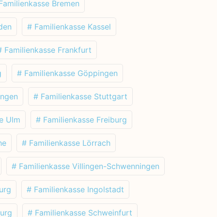
Familienkasse Bremen
den
# Familienkasse Kassel
# Familienkasse Frankfurt
g
# Familienkasse Göppingen
ingen
# Familienkasse Stuttgart
se Ulm
# Familienkasse Freiburg
he
# Familienkasse Lörrach
# Familienkasse Villingen-Schwenningen
urg
# Familienkasse Ingolstadt
burg
# Familienkasse Schweinfurt