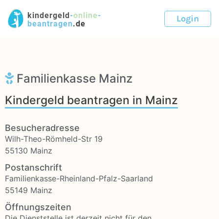
kindergeld
-
online
-
Login
beantragen
.de
Familienkasse Mainz
Kindergeld beantragen in Mainz
Besucheradresse
Wilh-Theo-Römheld-Str 19
55130 Mainz
Postanschrift
Familienkasse-Rheinland-Pfalz-Saarland
55149 Mainz
Öffnungszeiten
Die Dienststelle ist derzeit nicht für den