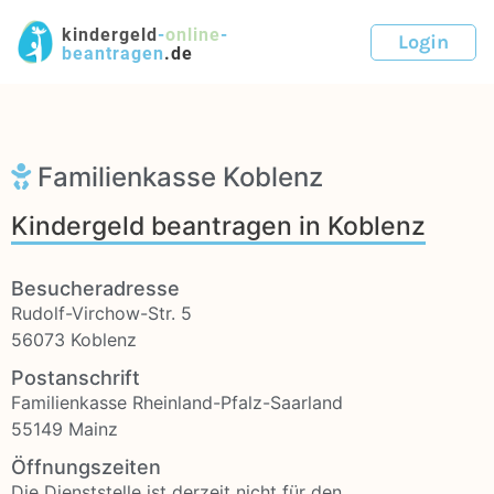
kindergeld
-
online
-
Login
beantragen
.de
Familienkasse Koblenz
Kindergeld beantragen in Koblenz
Besucheradresse
Rudolf-Virchow-Str. 5
56073 Koblenz
Postanschrift
Familienkasse Rheinland-Pfalz-Saarland
55149 Mainz
Öffnungszeiten
Die Dienststelle ist derzeit nicht für den